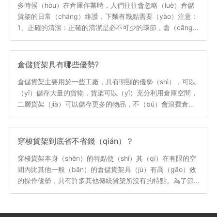
多時候（hòu）在倉庫作業時，人們往往會忽略（luè）倉儲
貨架的日常（cháng）維護，下麵有幾點需要（yào）注意：
1、正確的清潔：正確的清潔是必不可少的環節，倉（cāng）
儲貨架可能單獨（dú）擺放在庫房內，也有可能（néng）與
生產線在一起，這樣就會產生較多的灰塵，我們要定時的去
清潔貨架，才能保證倉儲貨架的美（měi）觀和延長
倉儲貨架具有哪些優勢?
（zhǎng）貨架（jià）的使用壽命。
倉儲貨架主要用於一些工廠，具有明顯的優勢（shì），可以
（yǐ）儲存大量的貨物，貨架可以（yǐ）充分利用倉庫空間，
二層貨架（jià）可以儲存更多的物品，不（bú）會浪費倉庫
空間，也可以合理規（guī）劃，有利於以後直接使用。那麽
（me），貨架還有什麽優（yōu）點呢？
穿梭貨架到底省不省錢（qián）？
穿梭貨架本身（shēn）的特點使（shǐ）其（qí）在有限的空
間內比其他一般（bān）的倉儲貨架具（jù）有高（gāo）效
的操作優勢，具有許多其他傳統貨架所沒有的特點。為了節
約土地成本，中小企業往往需（xū）要在有限的空（kōng）
間內提（tí）高庫容和運行（háng）效率，因（yīn）此隻能
在存儲設備上尋求轉機。然後（hòu）有人會說，與其他貨架