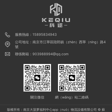
形式相比，穿梭貨架係統的成本相對較（jiào）低，但與增加
土地和增加設（shè）備相比，這種成本優勢是顯而易見的。
服務熱線：15895834943
公司地址：南京市江寧區陸郎鎮（zhèn）西寧（níng）路4
號
聯係郵箱：903988994@qq.com
關注微信
網（wǎng）站二維碼
版權所有：南京大菠萝福利中心app（nuò）物流設備有限公司 ©
蘇