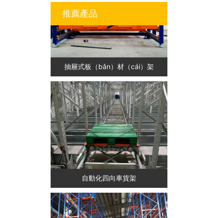
推薦產品
抽屜式板（bǎn）材（cái）架
自動化四向車貨架