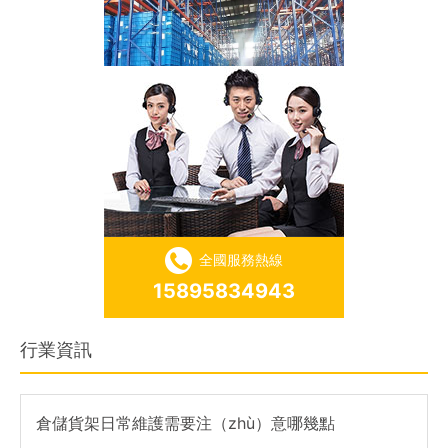
重（chóng）型橫梁式貨架
全國服務熱線
15895834943
行業資訊
窄巷（xiàng）道貨架
倉儲貨架日常維護需要注（zhù）意哪幾點