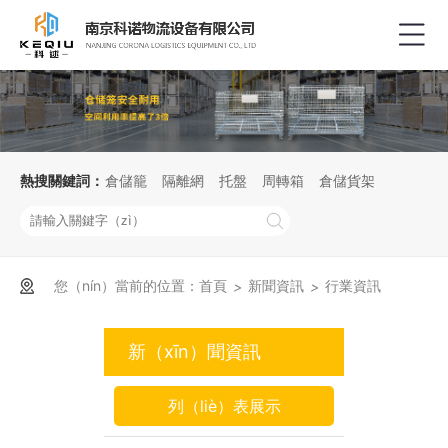
熱搜關鍵詞：
倉儲籠
隔離網
托盤
周轉箱
倉儲貨架
您（nín）當前的位置：
首頁
新聞資訊
行業資訊
>
>
新（xīn）聞資訊
列（liè）表展示