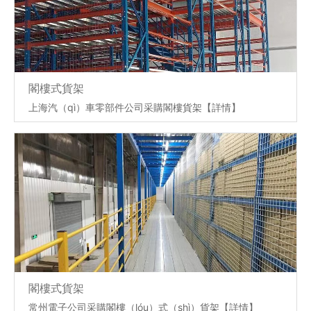
閣樓式貨架
上海汽（qì）車零部件公司采購閣樓貨架
【詳情】
閣樓式貨架
常州電子公司采購閣樓（lóu）式（shì）貨架
【詳情】