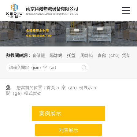
熱搜關鍵詞：
倉儲籠
隔離網
托盤
周轉箱
倉儲（chǔ）貨架
您當前的位置：
首頁
案（àn）例展示
>
>
閣（gé）樓式貨架
案例展示
列表展示